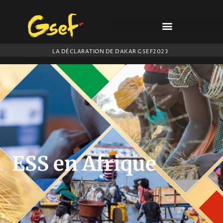
Aller
au
contenu
LES ACTES DU FORUM
LA DÉCLARATION DE DAKAR GSEF2023
ESS en Afrique​