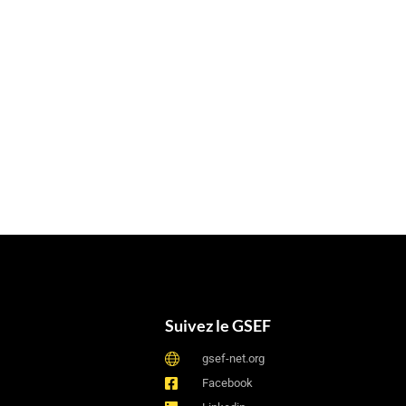
Suivez le GSEF
gsef-net.org
Facebook