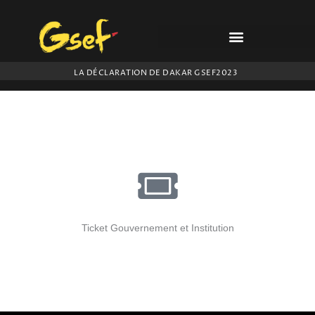
Aller
au
contenu
LES ACTES DU FORUM
LA DÉCLARATION DE DAKAR GSEF2023
Ticket Gouvernement et Institution