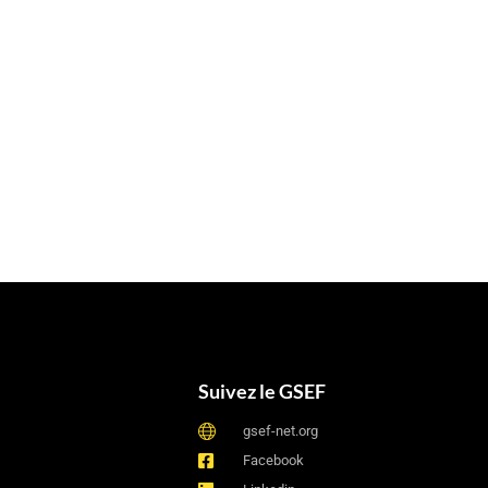
Suivez le GSEF
gsef-net.org
Facebook