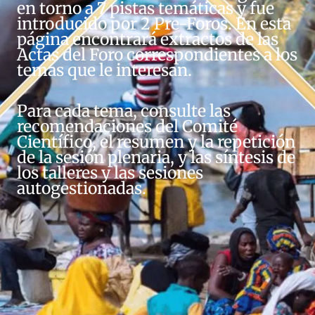
en torno a 7 pistas temáticas y fue
introducido por 2 Pre-Foros. En esta
página encontrará extractos de las
Actas del Foro correspondientes a los
temas que le interesan.
Para cada tema, consulte las
recomendaciones del Comité
Científico, el resumen y la repetición
de la sesión plenaria, y las síntesis de
los talleres y las sesiones
autogestionadas.