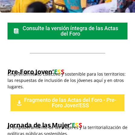
Consulte la versión íntegra de las Actas
del Foro
Pre-Foro Joven’
E
S
S
Emprendimiento colectivo y sostenible para los territorios:
las respuestas de inclusión de los jóvenes aquí y en otros
lugares.
Fragmento de las Actas del Foro - Pre-
Foro Joven'ESS
Jornada de las Mujer’
E
S
S
El empoderamiento de las mujeres y la territorialización de
políticas públicas sostenibles
.